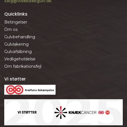
salg@videbaekgulv.dk
Quicklinks
Betingelser
Om os
Gulvbehandling
Gulvlakering
Gulvafslibning
Vedligeholdelse
Om fabrikationsfejl
Vi støtter