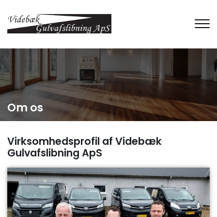
Gå
til
hovedindhold
Om os
Virksomhedsprofil af Videbæk
Gulvafslibning ApS​