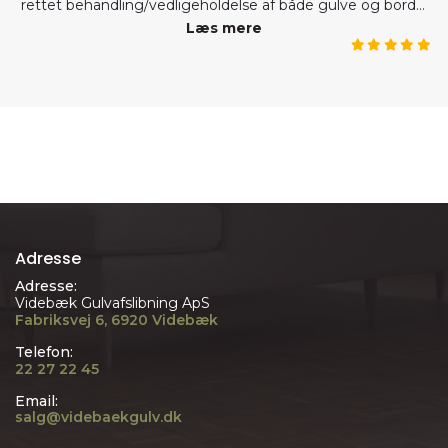
rettet behandling/vedligeholdelse af både gulve og borde.
Stort set ingen ventetid og de er der til aftalt tid. Kan kun
Læs mere
give dem de varmeste anbefalinger.
Adresse
Adresse:
Videbæk Gulvafslibning ApS
Fabriksvej 6, 6920 Videbæk
Telefon:
22 27 22 45
Email:
salg@videbaekgulv.dk