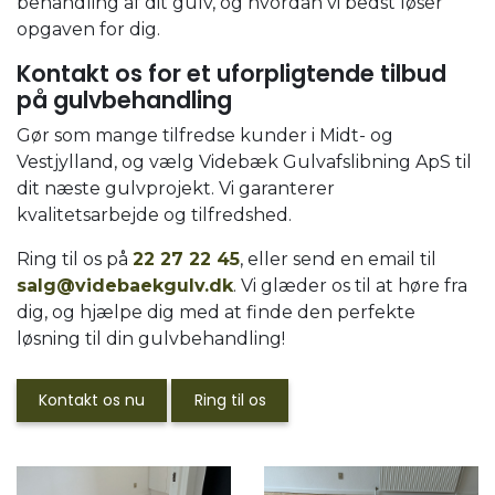
behandling af dit gulv, og hvordan vi bedst løser
opgaven for dig.​​
Kontakt os for et uforpligtende tilbud
på gulvbehandling
Gør som mange tilfredse kunder i Midt- og
Vestjylland, og vælg Videbæk Gulvafslibning ApS til
dit næste gulvprojekt. Vi garanterer
kvalitetsarbejde og tilfredshed.
Ring til os på
22 27 22 45
, eller send en email til
salg@videbaekgulv.dk
. Vi glæder os til at høre fra
dig, og hjælpe dig med at finde den perfekte
løsning til din gulvbehandling!
Kontakt os nu
Ring til os