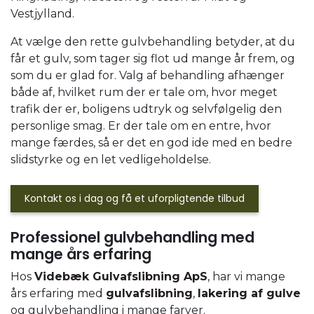
Vestjylland.
At vælge den rette gulvbehandling betyder, at du
får et gulv, som tager sig flot ud mange år frem, og
som du er glad for. Valg af behandling afhænger
både af, hvilket rum der er tale om, hvor meget
trafik der er, boligens udtryk og selvfølgelig den
personlige smag. Er der tale om en entre, hvor
mange færdes, så er det en god ide med en bedre
slidstyrke og en let vedligeholdelse.
Kontakt os i dag og få et uforpligtende tilbud
Professionel gulvbehandling med
mange års erfaring
Hos
Videbæk Gulvafslibning ApS
, har vi mange
års erfaring med
gulvafslibning
,
lakering af gulve
og gulvbehandling i mange farver.